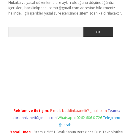
Hukuka ve yasal düzenlemelere aykırı olduğunu düşündüğünüz
içerikleri,
backlinkpanelicomtr@gmail.com
adresine bildirmeniz
halinde, ilgili içerikler yasal süre içerisinde sitemizden kaldırılacaktır.
Arama
vdcasino.online
Reklam ve İletişim:
E-mail:
backlinkpaneli@gmail.com
Teams:
forumhizmeti@gmail.com
Whatsapp: 0262 606 0 726
Telegram:
@karabul
Yasal Uyarı:
Sitemiz, 5651 Sayılı Kanun gereğince Bilgi Teknolojileri