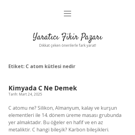
menüyü
Anasayfa
aç
Gizlilik Politikası
Yaratıcı Fikir Pazarı
Yasal Uyarı
Dikkat çeken önerilerle fark yarat!
Hakkımızda
Etiket:
C atom kütlesi nedir
Kimyada C Ne Demek
Tarih: Mart 24, 2025
C atomu ne? Silikon, Almanyum, kalay ve kurşun
elementleri ile 14. dönem üreme masası grubunda
yer almaktadır. Bu öğeler en hafif ve en az
metaliktir. C hangi bileşik? Karbon bileşikleri.