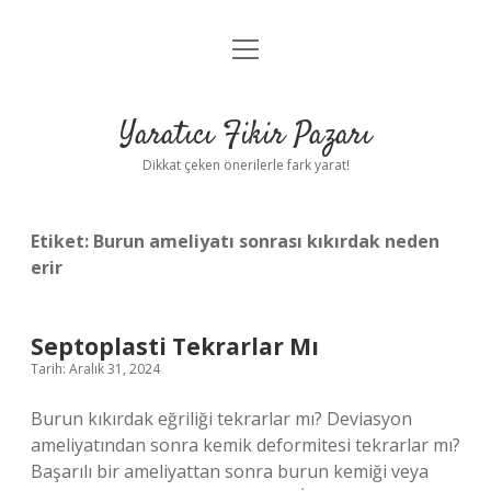
menüyü
Anasayfa
aç
Gizlilik Politikası
Yaratıcı Fikir Pazarı
Yasal Uyarı
Dikkat çeken önerilerle fark yarat!
Hakkımızda
Etiket:
Burun ameliyatı sonrası kıkırdak neden
erir
Septoplasti Tekrarlar Mı
Tarih: Aralık 31, 2024
Burun kıkırdak eğriliği tekrarlar mı? Deviasyon
ameliyatından sonra kemik deformitesi tekrarlar mı?
Başarılı bir ameliyattan sonra burun kemiği veya