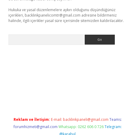
Hukuka ve yasal düzenlemelere aykırı olduğunu düşündüğünüz
içerikleri,
backlinkpanelicomtr@gmail.com
adresine bildirmeniz
halinde, ilgili içerikler yasal süre içerisinde sitemizden kaldırılacaktır.
Arama
e
Reklam ve İletişim:
E-mail:
backlinkpaneli@gmail.com
Teams:
forumhizmeti@gmail.com
Whatsapp: 0262 606 0 726
Telegram:
@karabul