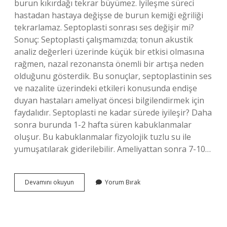
burun kıkırdağı tekrar büyümez. İyileşme süreci
hastadan hastaya değişse de burun kemiği eğriliği
tekrarlamaz. Septoplasti sonrası ses değişir mi?
Sonuç: Septoplasti çalışmamızda; tonun akustik
analiz değerleri üzerinde küçük bir etkisi olmasına
rağmen, nazal rezonansta önemli bir artışa neden
olduğunu gösterdik. Bu sonuçlar, septoplastinin ses
ve nazalite üzerindeki etkileri konusunda endişe
duyan hastaları ameliyat öncesi bilgilendirmek için
faydalıdır. Septoplasti ne kadar sürede iyileşir? Daha
sonra burunda 1-2 hafta süren kabuklanmalar
oluşur. Bu kabuklanmalar fizyolojik tuzlu su ile
yumuşatılarak giderilebilir. Ameliyattan sonra 7-10…
Septoplasti
Devamını okuyun
Yorum Bırak
Tekrarlar
Mı