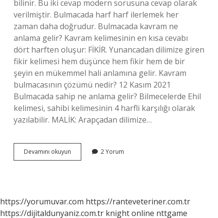
bilinir. Bu iki cevap modern sorusuna cevap olarak
verilmiştir. Bulmacada harf harf ilerlemek her
zaman daha doğrudur. Bulmacada kavram ne
anlama gelir? Kavram kelimesinin en kısa cevabı
dört harften oluşur: FİKİR. Yunancadan dilimize giren
fikir kelimesi hem düşünce hem fikir hem de bir
şeyin en mükemmel hali anlamına gelir. Kavram
bulmacasının çözümü nedir? 12 Kasım 2021
Bulmacada sahip ne anlama gelir? Bilmecelerde Ehil
kelimesi, sahibi kelimesinin 4 harfli karşılığı olarak
yazılabilir. MALİK: Arapçadan dilimize…
Bulmacada
Devamını okuyun
2 Yorum
Çağdaş
Ne
Anlama
Gelir
https://yorumuvar.com
https://ranteveteriner.com.tr
https://dijitaldunyaniz.com.tr
knight online
nttgame