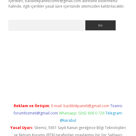
içerikleri,
backlinkpanelicomtr@gmail.com
adresine bildirmeniz
halinde, ilgili içerikler yasal süre içerisinde sitemizden kaldırılacaktır.
Arama
e
Reklam ve İletişim:
E-mail:
backlinkpaneli@gmail.com
Teams:
forumhizmeti@gmail.com
Whatsapp: 0262 606 0 726
Telegram:
@karabul
Yasal Uyarı:
Sitemiz, 5651 Sayılı Kanun gereğince Bilgi Teknolojileri
ve İletişim Kurumu (BTK) tarafından onaylanmış bir Yer Sağlayıcı