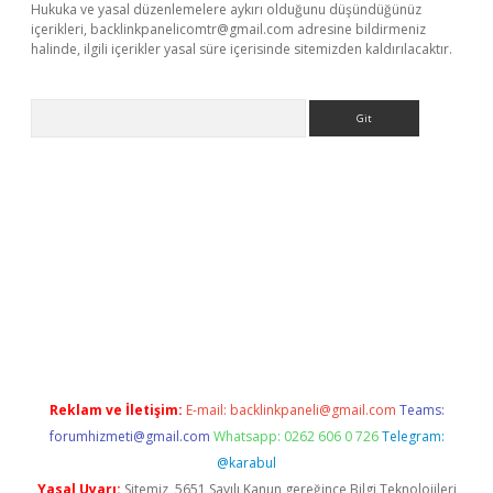
Hukuka ve yasal düzenlemelere aykırı olduğunu düşündüğünüz
içerikleri,
backlinkpanelicomtr@gmail.com
adresine bildirmeniz
halinde, ilgili içerikler yasal süre içerisinde sitemizden kaldırılacaktır.
Arama
e
Reklam ve İletişim:
E-mail:
backlinkpaneli@gmail.com
Teams:
forumhizmeti@gmail.com
Whatsapp: 0262 606 0 726
Telegram:
@karabul
Yasal Uyarı:
Sitemiz, 5651 Sayılı Kanun gereğince Bilgi Teknolojileri