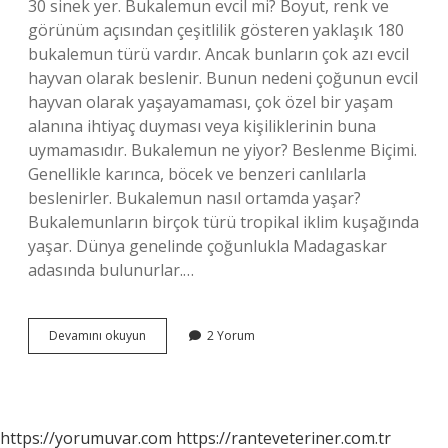
30 sinek yer. Bukalemun evcil mi? Boyut, renk ve
görünüm açısından çeşitlilik gösteren yaklaşık 180
bukalemun türü vardır. Ancak bunların çok azı evcil
hayvan olarak beslenir. Bunun nedeni çoğunun evcil
hayvan olarak yaşayamaması, çok özel bir yaşam
alanına ihtiyaç duyması veya kişiliklerinin buna
uymamasıdır. Bukalemun ne yiyor? Beslenme Biçimi.
Genellikle karınca, böcek ve benzeri canlılarla
beslenirler. Bukalemun nasıl ortamda yaşar?
Bukalemunların birçok türü tropikal iklim kuşağında
yaşar. Dünya genelinde çoğunlukla Madagaskar
adasında bulunurlar.…
Bukalemun
Devamını okuyun
2 Yorum
Evde
Bakilir
Mi
https://yorumuvar.com
https://ranteveteriner.com.tr