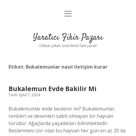
menüyü
Anasayfa
aç
Gizlilik Politikası
Yaratıcı Fikir Pazarı
Yasal Uyarı
Dikkat çeken önerilerle fark yarat!
Hakkımızda
Etiket:
Bukalemunlar nasıl iletişim kurar
Bukalemun Evde Bakilir Mi
Tarih: Eylül 7, 2024
Bukalemunlar evde beslenir mi? Bukalemunlar,
renkleri ve desenleri sabit olmayan bir hayvan
türüdür. Ağaçlarda yaşadıkları bilinmektedir.
Beslenmesi zor olan bu hayvan her gün en az 20 ila