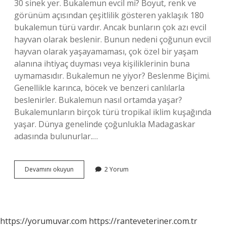
30 sinek yer. Bukalemun evcil mi? Boyut, renk ve
görünüm açısından çeşitlilik gösteren yaklaşık 180
bukalemun türü vardır. Ancak bunların çok azı evcil
hayvan olarak beslenir. Bunun nedeni çoğunun evcil
hayvan olarak yaşayamaması, çok özel bir yaşam
alanına ihtiyaç duyması veya kişiliklerinin buna
uymamasıdır. Bukalemun ne yiyor? Beslenme Biçimi.
Genellikle karınca, böcek ve benzeri canlılarla
beslenirler. Bukalemun nasıl ortamda yaşar?
Bukalemunların birçok türü tropikal iklim kuşağında
yaşar. Dünya genelinde çoğunlukla Madagaskar
adasında bulunurlar.…
Bukalemun
Devamını okuyun
2 Yorum
Evde
Bakilir
Mi
https://yorumuvar.com
https://ranteveteriner.com.tr