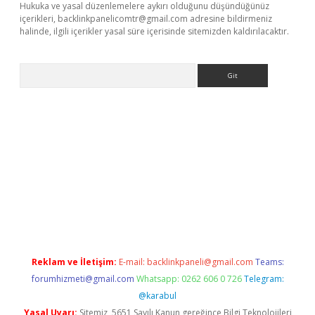
Hukuka ve yasal düzenlemelere aykırı olduğunu düşündüğünüz
içerikleri,
backlinkpanelicomtr@gmail.com
adresine bildirmeniz
halinde, ilgili içerikler yasal süre içerisinde sitemizden kaldırılacaktır.
Arama
ne
Reklam ve İletişim:
E-mail:
backlinkpaneli@gmail.com
Teams:
forumhizmeti@gmail.com
Whatsapp: 0262 606 0 726
Telegram:
@karabul
Yasal Uyarı:
Sitemiz, 5651 Sayılı Kanun gereğince Bilgi Teknolojileri