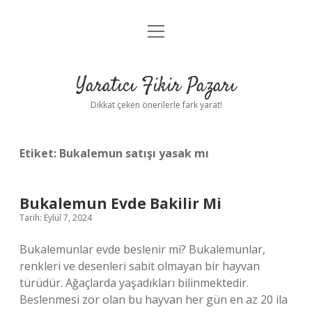
menüyü
Anasayfa
aç
Gizlilik Politikası
Yaratıcı Fikir Pazarı
Yasal Uyarı
Dikkat çeken önerilerle fark yarat!
Hakkımızda
Etiket:
Bukalemun satışı yasak mı
Bukalemun Evde Bakilir Mi
Tarih: Eylül 7, 2024
Bukalemunlar evde beslenir mi? Bukalemunlar,
renkleri ve desenleri sabit olmayan bir hayvan
türüdür. Ağaçlarda yaşadıkları bilinmektedir.
Beslenmesi zor olan bu hayvan her gün en az 20 ila