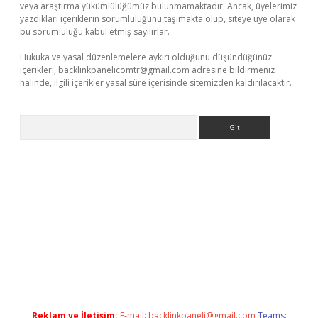
veya araştırma yükümlülüğümüz bulunmamaktadır. Ancak, üyelerimiz
yazdıkları içeriklerin sorumluluğunu taşımakta olup, siteye üye olarak
bu sorumluluğu kabul etmiş sayılırlar.
Hukuka ve yasal düzenlemelere aykırı olduğunu düşündüğünüz
içerikleri,
backlinkpanelicomtr@gmail.com
adresine bildirmeniz
halinde, ilgili içerikler yasal süre içerisinde sitemizden kaldırılacaktır.
Arama
e
Reklam ve İletişim:
E-mail:
backlinkpaneli@gmail.com
Teams: