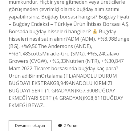
mümkündür. Hiçbir yere gitmeden veya üreticilerle
görüşmeden çevrimiçi olarak buğday alım satımı
yapabilirsiniz. Buğday borsası hangisi? Buğday Fiyatı
– Buğday Endeksi – Türkiye Ürün İhtisas Borsası A.Ş.
Borsada buğday hisseleri hangileri?
Buğday
hisseleri nasıl satın alınır?ADM (ADM), +%8,98Bunge
(BG), +%9,50The Andersons (ANDE),
+%31,48ScottsMiracle-Gro (SMG), +%5,24Calavo
Growers (CVGW), +%5,33Nutrien (NTR), +%30,847
Mart 2022 Ticaret borsasında buğday kaç para?
Ürün adıBirimOrtalama (TL)ANADOLU DURUM
BUĞDAYI EKSTRAKG8,949ANADOLU KIRMIZI
BUĞDAYI SERT (1. GRADYAN)KG7,300BUĞDAY
EKMEĞİ YARI SERT (4. GRADYAN)KG8,611BUĞDAY
EKMEĞİ BEYAZ…
Buğday
Devamını okuyun
2 Yorum
Borsası
Nasıl