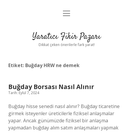
menüyü
Anasayfa
aç
Gizlilik Politikası
Yaratıcı Fikir Pazarı
Yasal Uyarı
Dikkat çeken önerilerle fark yarat!
Hakkımızda
Etiket:
Buğday HRW ne demek
Buğday Borsası Nasıl Alınır
Tarih: Eylül 7, 2024
Buğday hisse senedi nasıl alınır? Buğday ticaretine
girmek isteyenler üreticilerle fiziksel anlaşmalar
yapar. Ancak günümüzde fiziksel bir anlaşma
yapmadan buğday alım satım anlaşmaları yapmak