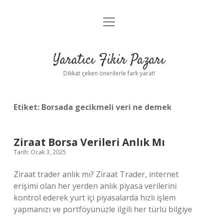
menüyü
Anasayfa
aç
Gizlilik Politikası
Yaratıcı Fikir Pazarı
Yasal Uyarı
Dikkat çeken önerilerle fark yarat!
Hakkımızda
Etiket:
Borsada gecikmeli veri ne demek
Ziraat Borsa Verileri Anlık Mı
Tarih: Ocak 3, 2025
Ziraat trader anlık mı? Ziraat Trader, internet
erişimi olan her yerden anlık piyasa verilerini
kontrol ederek yurt içi piyasalarda hızlı işlem
yapmanızı ve portföyünüzle ilgili her türlü bilgiye