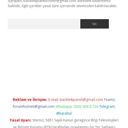
içerikleri,
backlinkpanelicomtr@gmail.com
adresine bildirmeniz
halinde, ilgili içerikler yasal süre içerisinde sitemizden kaldırılacaktır.
Arama
e
Reklam ve İletişim:
E-mail:
backlinkpaneli@gmail.com
Teams:
forumhizmeti@gmail.com
Whatsapp: 0262 606 0 726
Telegram:
@karabul
Yasal Uyarı:
Sitemiz, 5651 Sayılı Kanun gereğince Bilgi Teknolojileri
ve İletişim Kurumu (BTK) tarafından onaylanmış bir Yer Sağlayıcı