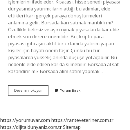
işlemlerini ifade eder. Kısacası, hisse senedi piyasası
dünyasında yatırımcıların attığı bu adımlar, elde
ettikleri karı gerçek paraya dönüştürmeleri
anlamına gelir. Borsada karı satmak mantıklı mı?
Özellikle belirsiz ve aşırı oynak piyasalarda kar elde
etmek son derece önemlidir. Bu, kripto para
piyasası gibi aşırı aktif bir ortamda yatırım yapan
kişiler için hayati önem taşır. Çünkü bu tür
piyasalarda yükseliş anında düşüşe yol açabilir. Bu
nedenle elde edilen kar da silinebilir. Borsada al sat
kazandırır mı? Borsada alım satım yapmak…
Borsada
Devamını okuyun
Yorum Bırak
Kar
Satışı
Yapmak
Mantıklı
Mı
https://yorumuvar.com
https://ranteveteriner.com.tr
https://dijitaldunyaniz.com.tr
Sitemap