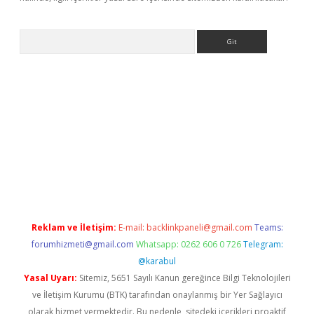
Arama
e
Reklam ve İletişim:
E-mail:
backlinkpaneli@gmail.com
Teams:
forumhizmeti@gmail.com
Whatsapp: 0262 606 0 726
Telegram:
@karabul
Yasal Uyarı:
Sitemiz, 5651 Sayılı Kanun gereğince Bilgi Teknolojileri
ve İletişim Kurumu (BTK) tarafından onaylanmış bir Yer Sağlayıcı
olarak hizmet vermektedir. Bu nedenle, sitedeki içerikleri proaktif