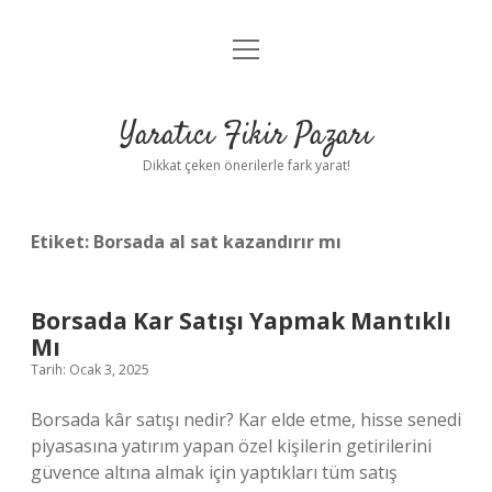
menüyü
Anasayfa
aç
Gizlilik Politikası
Yaratıcı Fikir Pazarı
Yasal Uyarı
Dikkat çeken önerilerle fark yarat!
Hakkımızda
Etiket:
Borsada al sat kazandırır mı
Borsada Kar Satışı Yapmak Mantıklı
Mı
Tarih: Ocak 3, 2025
Borsada kâr satışı nedir? Kar elde etme, hisse senedi
piyasasına yatırım yapan özel kişilerin getirilerini
güvence altına almak için yaptıkları tüm satış