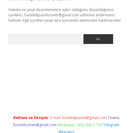
Hukuka ve yasal düzenlemelere aykırı olduğunu düşündüğünüz
içerikleri,
backlinkpanelicomtr@gmail.com
adresine bildirmeniz
halinde, ilgili içerikler yasal süre içerisinde sitemizden kaldırılacaktır.
Arama
e
Reklam ve İletişim:
E-mail:
backlinkpaneli@gmail.com
Teams:
forumhizmeti@gmail.com
Whatsapp: 0262 606 0 726
Telegram:
@karabul