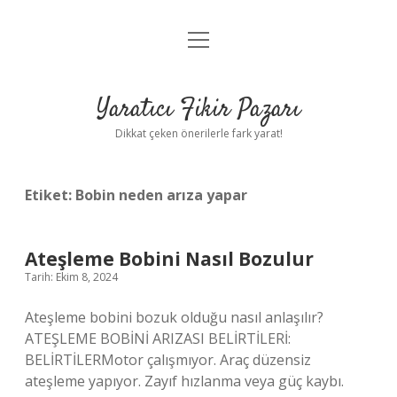
menüyü
Anasayfa
aç
Gizlilik Politikası
Yaratıcı Fikir Pazarı
Yasal Uyarı
Dikkat çeken önerilerle fark yarat!
Hakkımızda
Etiket:
Bobin neden arıza yapar
Ateşleme Bobini Nasıl Bozulur
Tarih: Ekim 8, 2024
Ateşleme bobini bozuk olduğu nasıl anlaşılır?
ATEŞLEME BOBİNİ ARIZASI BELİRTİLERİ:
BELİRTİLERMotor çalışmıyor. Araç düzensiz
ateşleme yapıyor. Zayıf hızlanma veya güç kaybı.