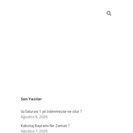
Sidebar
Son Yazılar
vdcasino
Su faturası 1 yıl ödenmezse ne olur ?
Ağustos 8, 2026
Kabotaj Bayramı Ne Zaman ?
Ağustos 7, 2026