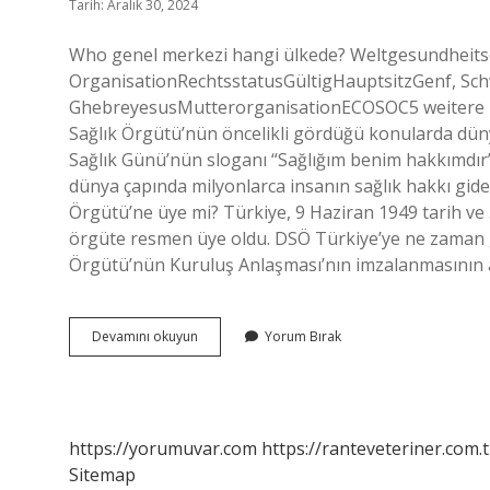
Tarih: Aralık 30, 2024
Who genel merkezi hangi ülkede? Weltgesundheitso
OrganisationRechtsstatusGültigHauptsitzGenf, S
GhebreyesusMutterorganisationECOSOC5 weitere Zeil
Sağlık Örgütü’nün öncelikli gördüğü konularda düny
Sağlık Günü’nün sloganı “Sağlığım benim hakkımdır”.
dünya çapında milyonlarca insanın sağlık hakkı gide
Örgütü’ne üye mi? Türkiye, 9 Haziran 1949 tarih ve
örgüte resmen üye oldu. DSÖ Türkiye’ye ne zaman ge
Örgütü’nün Kuruluş Anlaşması’nın imzalanmasının 
Dünya
Devamını okuyun
Yorum Bırak
Sağlık
Örgütü
Hangi
Ülkede
https://yorumuvar.com
https://ranteveteriner.com.t
Sitemap