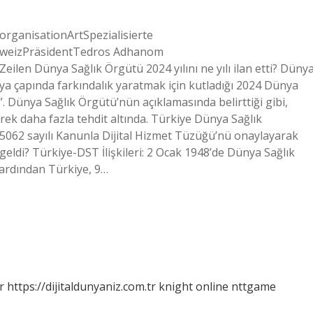
rganisationArtSpezialisierte
chweizPräsidentTedros Adhanom
en Dünya Sağlık Örgütü 2024 yılını ne yılı ilan etti? Düny
a çapında farkındalık yaratmak için kutladığı 2024 Dünya
 Dünya Sağlık Örgütü’nün açıklamasında belirttiği gibi,
rek daha fazla tehdit altında. Türkiye Dünya Sağlık
 5062 sayılı Kanunla Dijital Hizmet Tüzüğü’nü onaylayarak
ldi? Türkiye-DST İlişkileri: 2 Ocak 1948’de Dünya Sağlık
ardından Türkiye, 9…
r
https://dijitaldunyaniz.com.tr
knight online
nttgame