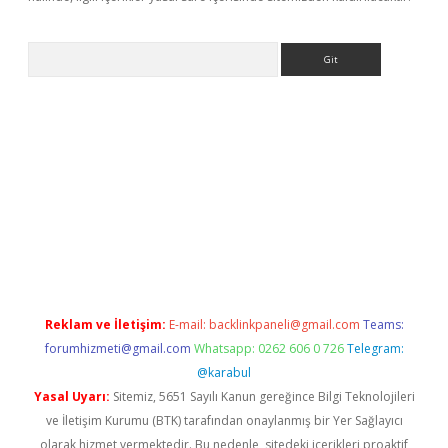
Arama
ne
Reklam ve İletişim:
E-mail:
backlinkpaneli@gmail.com
Teams:
forumhizmeti@gmail.com
Whatsapp: 0262 606 0 726
Telegram:
@karabul
Yasal Uyarı:
Sitemiz, 5651 Sayılı Kanun gereğince Bilgi Teknolojileri
ve İletişim Kurumu (BTK) tarafından onaylanmış bir Yer Sağlayıcı
olarak hizmet vermektedir. Bu nedenle, sitedeki içerikleri proaktif