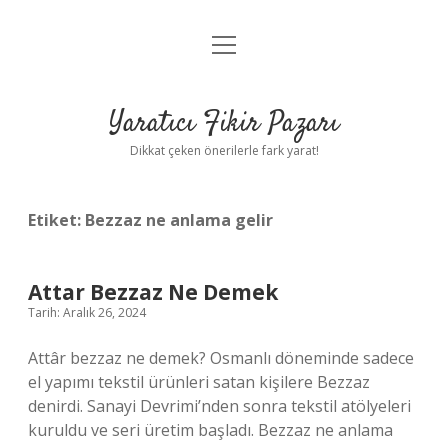
menüyü
Anasayfa
aç
Gizlilik Politikası
Yaratıcı Fikir Pazarı
Yasal Uyarı
Dikkat çeken önerilerle fark yarat!
Hakkımızda
Etiket:
Bezzaz ne anlama gelir
Attar Bezzaz Ne Demek
Tarih: Aralık 26, 2024
Attâr bezzaz ne demek? Osmanlı döneminde sadece
el yapımı tekstil ürünleri satan kişilere Bezzaz
denirdi. Sanayi Devrimi’nden sonra tekstil atölyeleri
kuruldu ve seri üretim başladı. Bezzaz ne anlama