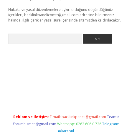
Hukuka ve yasal düzenlemelere aykırı olduğunu düşündüğünüz
içerikleri,
backlinkpanelicomtr@gmail.com
adresine bildirmeniz
halinde, ilgili içerikler yasal süre içerisinde sitemizden kaldırılacaktır.
Arama
e
Reklam ve İletişim:
E-mail:
backlinkpaneli@gmail.com
Teams:
forumhizmeti@gmail.com
Whatsapp: 0262 606 0 726
Telegram:
@karabul