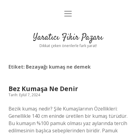
menüyü
Anasayfa
aç
Gizlilik Politikası
Yaratıcı Fikir Pazarı
Yasal Uyarı
Dikkat çeken önerilerle fark yarat!
Hakkımızda
Etiket:
Bezayağı kumaş ne demek
Bez Kumaşa Ne Denir
Tarih: Eylül 7, 2024
Bezik kumaş nedir? Şile Kumaşlarının Özellikleri:
Genellikle 140 cm eninde üretilen bir kumaş türüdür.
Bu kumaşın %100 pamuk olması yaz aylarında tercih
edilmesinin başlıca sebeplerinden biridir. Pamuk