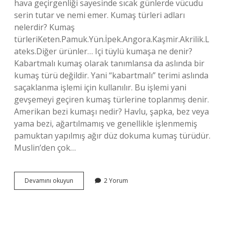
hava geçirgenliği sayesinde sıcak günlerde vücudu
serin tutar ve nemi emer. Kumaş türleri adları
nelerdir? Kumaş
türleriKeten.Pamuk.Yün.İpek.Angora.Kaşmir.Akrilik.L
ateks.Diğer ürünler… Içi tüylü kumaşa ne denir?
Kabartmalı kumaş olarak tanımlansa da aslında bir
kumaş türü değildir. Yani “kabartmalı” terimi aslında
saçaklanma işlemi için kullanılır. Bu işlemi yani
gevşemeyi geçiren kumaş türlerine toplanmış denir.
Amerikan bezi kumaşı nedir? Havlu, şapka, bez veya
yama bezi, ağartılmamış ve genellikle işlenmemiş
pamuktan yapılmış ağır düz dokuma kumaş türüdür.
Muslin’den çok…
Bez
Devamını okuyun
2 Yorum
Kumaşa
Ne
Denir