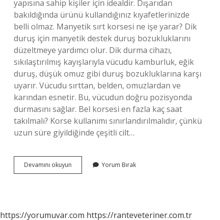
yapısına sahip kişiler için idealdir. Dışarıdan
bakıldığında ürünü kullandığınız kıyafetlerinizde
belli olmaz. Manyetik sırt korsesi ne işe yarar? Dik
duruş için manyetik destek duruş bozukluklarını
düzeltmeye yardımcı olur. Dik durma cihazı,
sıkılaştırılmış kayışlarıyla vücudu kamburluk, eğik
duruş, düşük omuz gibi duruş bozukluklarına karşı
uyarır. Vücudu sırttan, belden, omuzlardan ve
karından esnetir. Bu, vücudun doğru pozisyonda
durmasını sağlar. Bel korsesi en fazla kaç saat
takılmalı? Korse kullanımı sınırlandırılmalıdır, çünkü
uzun süre giyildiğinde çeşitli cilt…
Mıknatıslı
Devamını okuyun
Yorum Bırak
Bel
Kemeri
Ne
Işe
Yarar
https://yorumuvar.com
https://ranteveteriner.com.tr