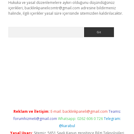
Hukuka ve yasal düzenlemelere aykırı olduğunu düşündüğünüz
içerikleri,
backlinkpanelicomtr@gmail.com
adresine bildirmeniz
halinde, ilgili içerikler yasal süre içerisinde sitemizden kaldırılacaktır.
Arama
e
Reklam ve İletişim:
E-mail:
backlinkpaneli@gmail.com
Teams:
forumhizmeti@gmail.com
Whatsapp: 0262 606 0 726
Telegram:
@karabul
Yasal Uyarı:
Sitemiz, 5651 Sayılı Kanun gereğince Bilgi Teknolojileri