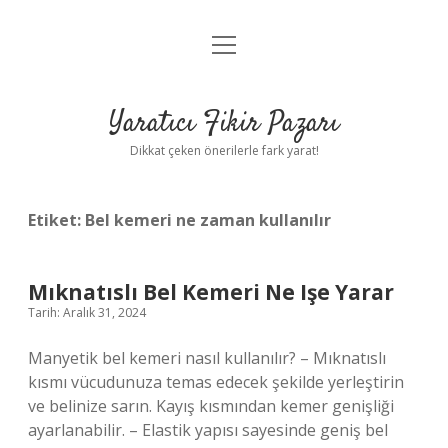
menüyü
Anasayfa
aç
Gizlilik Politikası
Yaratıcı Fikir Pazarı
Yasal Uyarı
Dikkat çeken önerilerle fark yarat!
Hakkımızda
Etiket:
Bel kemeri ne zaman kullanılır
Mıknatıslı Bel Kemeri Ne Işe Yarar
Tarih: Aralık 31, 2024
Manyetik bel kemeri nasıl kullanılır? – Mıknatıslı
kısmı vücudunuza temas edecek şekilde yerleştirin
ve belinize sarın. Kayış kısmından kemer genişliği
ayarlanabilir. – Elastik yapısı sayesinde geniş bel