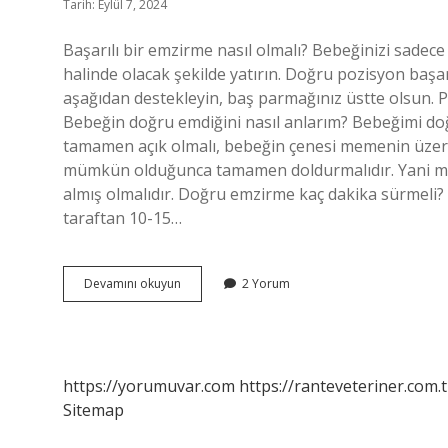
Tarih: Eylül 7, 2024
Başarılı bir emzirme nasıl olmalı? Bebeğinizi sadec
halinde olacak şekilde yatırın. Doğru pozisyon başar
aşağıdan destekleyin, baş parmağınız üstte olsun. 
Bebeğin doğru emdiğini nasıl anlarım? Bebeğimi do
tamamen açık olmalı, bebeğin çenesi memenin üzerin
mümkün olduğunca tamamen doldurmalıdır. Yani me
almış olmalıdır. Doğru emzirme kaç dakika sürmeli? 
taraftan 10-15…
Doğru
Devamını okuyun
2 Yorum
Emzirme
Nasıl
Olur
https://yorumuvar.com
https://ranteveteriner.com.t
Sitemap