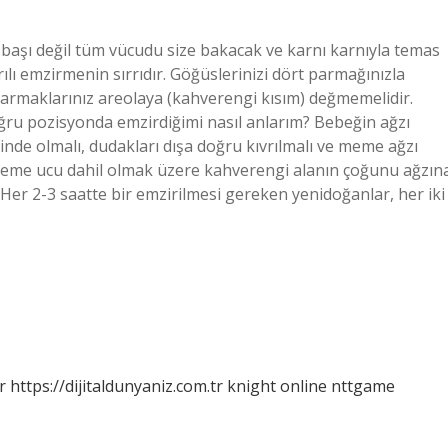
e başı değil tüm vücudu size bakacak ve karnı karnıyla temas
ılı emzirmenin sırrıdır. Göğüslerinizi dört parmağınızla
Parmaklarınız areolaya (kahverengi kısım) değmemelidir.
ğru pozisyonda emzirdiğimi nasıl anlarım? Bebeğin ağzı
de olmalı, dudakları dışa doğru kıvrılmalı ve meme ağzı
me ucu dahil olmak üzere kahverengi alanın çoğunu ağzın
Her 2-3 saatte bir emzirilmesi gereken yenidoğanlar, her iki
r
https://dijitaldunyaniz.com.tr
knight online
nttgame