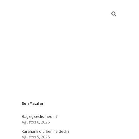
Sidebar
Son Yazılar
vdcasino
Baş eş seslisi nedir ?
Ağustos 6, 2026
Karahanlı ölürken ne dedi ?
Ağustos 5, 2026