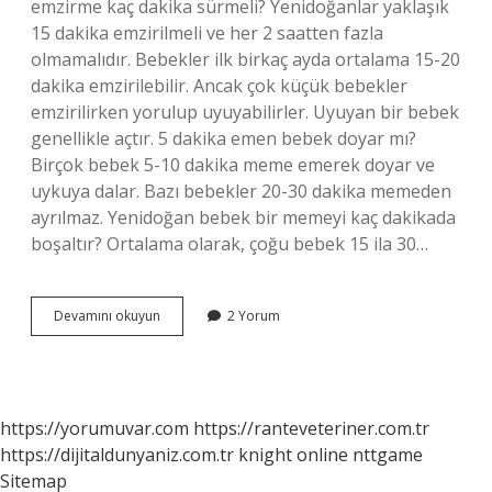
emzirme kaç dakika sürmeli? Yenidoğanlar yaklaşık
15 dakika emzirilmeli ve her 2 saatten fazla
olmamalıdır. Bebekler ilk birkaç ayda ortalama 15-20
dakika emzirilebilir. Ancak çok küçük bebekler
emzirilirken yorulup uyuyabilirler. Uyuyan bir bebek
genellikle açtır. 5 dakika emen bebek doyar mı?
Birçok bebek 5-10 dakika meme emerek doyar ve
uykuya dalar. Bazı bebekler 20-30 dakika memeden
ayrılmaz. Yenidoğan bebek bir memeyi kaç dakikada
boşaltır? Ortalama olarak, çoğu bebek 15 ila 30…
Bebek
Devamını okuyun
2 Yorum
Memede
Ne
Kadar
Kalmalı
https://yorumuvar.com
https://ranteveteriner.com.tr
https://dijitaldunyaniz.com.tr
knight online
nttgame
Sitemap