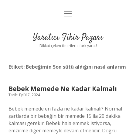
menüyü
Anasayfa
aç
Gizlilik Politikası
Yaratıcı Fikir Pazarı
Yasal Uyarı
Dikkat çeken önerilerle fark yarat!
Hakkımızda
Etiket:
Bebeğimin Son sütü aldığını nasıl anlarım
Bebek Memede Ne Kadar Kalmalı
Tarih: Eylül 7, 2024
Bebek memede en fazla ne kadar kalmalı? Normal
şartlarda bir bebeğin bir memede 15 ila 20 dakika
kalması gerekir. Bebek hala emmek istiyorsa,
emzirme diğer memeyle devam etmelidir. Doğru