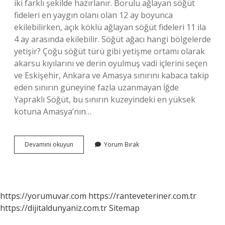
iki farklı şekilde hazırlanır. Borulu ağlayan söğüt
fideleri en yaygın olanı olan 12 ay boyunca
ekilebilirken, açık köklü ağlayan söğüt fideleri 11 ila
4 ay arasında ekilebilir. Söğüt ağacı hangi bölgelerde
yetişir? Çoğu söğüt türü gibi yetişme ortamı olarak
akarsu kıyılarını ve derin oyulmuş vadi içlerini seçen
ve Eskişehir, Ankara ve Amasya sınırını kabaca takip
eden sınırın güneyine fazla uzanmayan İğde
Yapraklı Söğüt, bu sınırın kuzeyindeki en yüksek
kotuna Amasya’nın…
Söğüt
Devamını okuyun
Yorum Bırak
Ağacı
Nereye
Dikilir
https://yorumuvar.com
https://ranteveteriner.com.tr
https://dijitaldunyaniz.com.tr
Sitemap