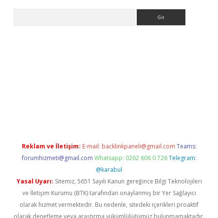
Arama
e
Reklam ve İletişim:
E-mail:
backlinkpaneli@gmail.com
Teams:
forumhizmeti@gmail.com
Whatsapp: 0262 606 0 726
Telegram:
@karabul
Yasal Uyarı:
Sitemiz, 5651 Sayılı Kanun gereğince Bilgi Teknolojileri
ve İletişim Kurumu (BTK) tarafından onaylanmış bir Yer Sağlayıcı
olarak hizmet vermektedir. Bu nedenle, sitedeki içerikleri proaktif
olarak denetleme veya araştırma yükümlülüğümüz bulunmamaktadır.