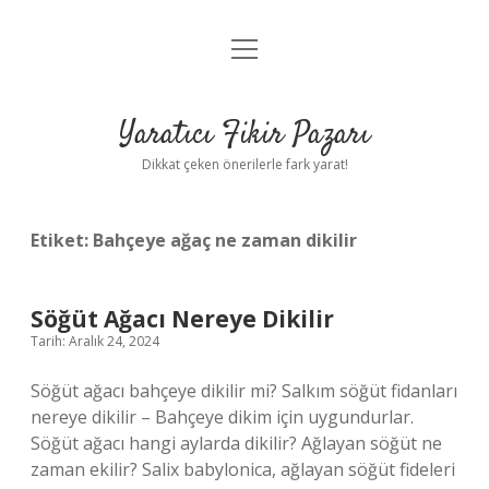
menüyü
Anasayfa
aç
Gizlilik Politikası
Yaratıcı Fikir Pazarı
Yasal Uyarı
Dikkat çeken önerilerle fark yarat!
Hakkımızda
Etiket:
Bahçeye ağaç ne zaman dikilir
Söğüt Ağacı Nereye Dikilir
Tarih: Aralık 24, 2024
Söğüt ağacı bahçeye dikilir mi? Salkım söğüt fidanları
nereye dikilir – Bahçeye dikim için uygundurlar.
Söğüt ağacı hangi aylarda dikilir? Ağlayan söğüt ne
zaman ekilir? Salix babylonica, ağlayan söğüt fideleri