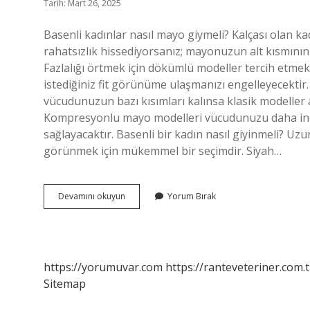
Tarih: Mart 26, 2025
Basenli kadınlar nasıl mayo giymeli? Kalçası olan ka
rahatsızlık hissediyorsanız; mayonuzun alt kısmının
Fazlalığı örtmek için dökümlü modeller tercih etm
istediğiniz fit görünüme ulaşmanızı engelleyecektir.
vücudunuzun bazı kısımları kalınsa klasik modeller 
Kompresyonlu mayo modelleri vücudunuzu daha ince v
sağlayacaktır. Basenli bir kadın nasıl giyinmeli? Uz
görünmek için mükemmel bir seçimdir. Siyah…
Basenli
Devamını okuyun
Yorum Bırak
Bayanlar
Nasıl
Mayo
Giymeli
https://yorumuvar.com
https://ranteveteriner.com.t
Sitemap