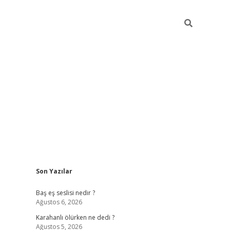
Sidebar
Son Yazılar
vdcasino.online
Baş eş seslisi nedir ?
Ağustos 6, 2026
Karahanlı ölürken ne dedi ?
Ağustos 5, 2026