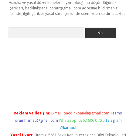
Hukuka ve yasal düzenlemelere aykırı olduğunu düşündüğünüz
içerikleri,
backlinkpanelicomtr@gmail.com
adresine bildirmeniz
halinde, ilgili içerikler yasal süre içerisinde sitemizden kaldırılacaktır.
Arama
e
Reklam ve İletişim:
E-mail:
backlinkpaneli@gmail.com
Teams:
forumhizmeti@gmail.com
Whatsapp: 0262 606 0 726
Telegram:
@karabul
Yasal Uyarı:
Sitemiz, 5651 Sayılı Kanun gereğince Bilgi Teknolojileri