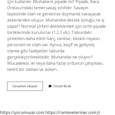
için kullanılır. Muhabere piyade mi? Piyade, Kara
Ordusu’ndaki temel savaş sınıfıdır. Savaşın
tepesinde olan ve gerekirse düşmanla savaşacak
askerlerden oluşur. Muharebe destek bölüğü ne iş
yapar? Normal şirketi desteklemek için zırhlı piyade
birliklerinde kurulurlar (1.2.3 vb.). Taburdaki
şirketten daha etkili harç, tanklar, keskin nişancı
personeli ve silah var. Ayrıca, keşif ve gelişmiş
izleme gibi faaliyetler taburda
gerçekleştirilmektedir. Muharebe ne oluyor?
Mücadelesi, iki veya daha fazla ordunun çatışması,
belirli bir zaman ve askeri…
Muharebe
Devamını okuyun
Yorum Bırak
Ne
Iş
Yapar
https://yorumuvar.com
https://ranteveteriner.com.tr