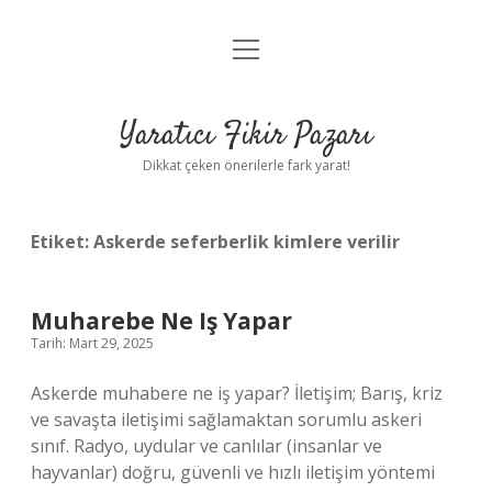
menüyü
Anasayfa
aç
Gizlilik Politikası
Yaratıcı Fikir Pazarı
Yasal Uyarı
Dikkat çeken önerilerle fark yarat!
Hakkımızda
Etiket:
Askerde seferberlik kimlere verilir
Muharebe Ne Iş Yapar
Tarih: Mart 29, 2025
Askerde muhabere ne iş yapar? İletişim; Barış, kriz
ve savaşta iletişimi sağlamaktan sorumlu askeri
sınıf. Radyo, uydular ve canlılar (insanlar ve
hayvanlar) doğru, güvenli ve hızlı iletişim yöntemi