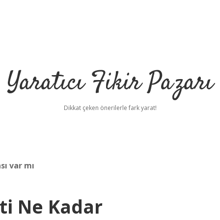
Yaratıcı Fikir Pazarı
Dikkat çeken önerilerle fark yarat!
sı var mı
eti Ne Kadar