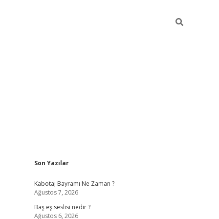
Sidebar
Son Yazılar
vdcasino.online
Kabotaj Bayramı Ne Zaman ?
Ağustos 7, 2026
Baş eş seslisi nedir ?
Ağustos 6, 2026