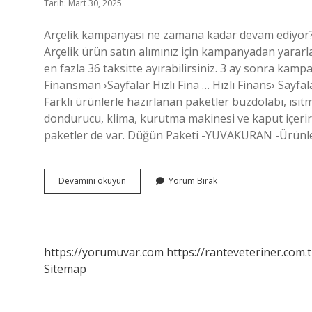
Tarih: Mart 30, 2025
Arçelik kampanyası ne zamana kadar devam ediyor? 
Arçelik ürün satın alımınız için kampanyadan yararl
en fazla 36 taksitte ayırabilirsiniz. 3 ay sonra kamp
Finansman ›Sayfalar Hızlı Fina … Hızlı Finans› Sayfal
Farklı ürünlerle hazırlanan paketler buzdolabı, ısıtm
dondurucu, klima, kurutma makinesi ve kaput içerir
paketler de var. Düğün Paketi -YUVAKURAN -Ürünle
Arçelik
Devamını okuyun
Yorum Bırak
Üçlü
Çeyiz
Seti
Ne
Kadar
https://yorumuvar.com
https://ranteveteriner.com.t
Sitemap