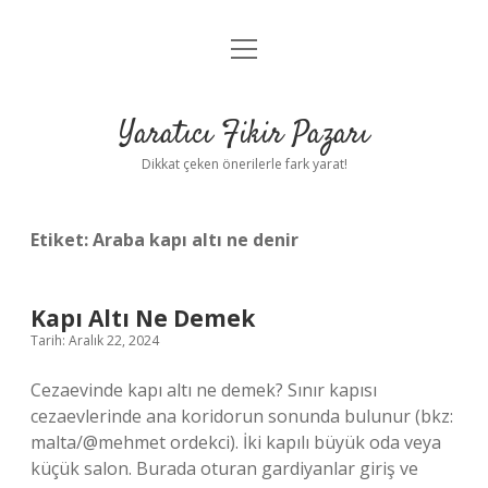
menüyü
Anasayfa
aç
Gizlilik Politikası
Yaratıcı Fikir Pazarı
Yasal Uyarı
Dikkat çeken önerilerle fark yarat!
Hakkımızda
Etiket:
Araba kapı altı ne denir
Kapı Altı Ne Demek
Tarih: Aralık 22, 2024
Cezaevinde kapı altı ne demek? Sınır kapısı
cezaevlerinde ana koridorun sonunda bulunur (bkz:
malta/@mehmet ordekci). İki kapılı büyük oda veya
küçük salon. Burada oturan gardiyanlar giriş ve