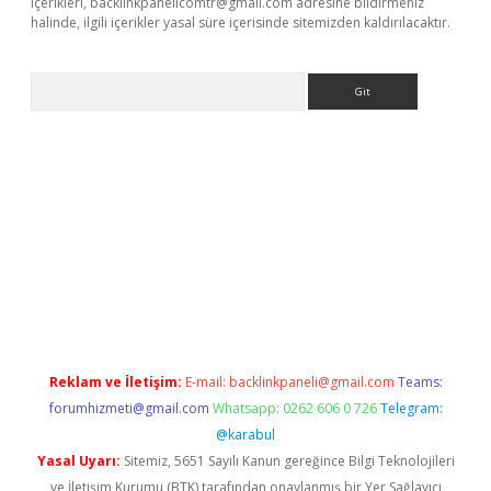
içerikleri,
backlinkpanelicomtr@gmail.com
adresine bildirmeniz
halinde, ilgili içerikler yasal süre içerisinde sitemizden kaldırılacaktır.
Arama
ne
Reklam ve İletişim:
E-mail:
backlinkpaneli@gmail.com
Teams:
forumhizmeti@gmail.com
Whatsapp: 0262 606 0 726
Telegram:
@karabul
Yasal Uyarı:
Sitemiz, 5651 Sayılı Kanun gereğince Bilgi Teknolojileri
ve İletişim Kurumu (BTK) tarafından onaylanmış bir Yer Sağlayıcı