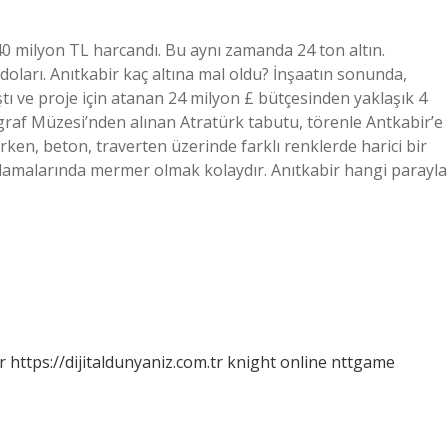
 40 milyon TL harcandı. Bu aynı zamanda 24 ton altın.
 doları. Anıtkabir kaç altına mal oldu? İnşaatın sonunda,
ştı ve proje için atanan 24 milyon £ bütçesinden yaklaşık 4
graf Müzesi’nden alınan Atratürk tabutu, törenle Antkabir’e
larken, beton, traverten üzerinde farklı renklerde harici bir
amalarında mermer olmak kolaydır. Anıtkabir hangi parayla
r
https://dijitaldunyaniz.com.tr
knight online
nttgame