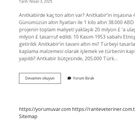
Tarih: Nisan 3, 2025
Anıtkabirde kaç ton altın var? Anitkabir’in inşasına
Günümüzün altın fiyatları ile 1 kilo altın 38.000 ABD
projenin toplam maliyeti yaklaşık 20 milyon £ ‘a ula
milyon £ tasarruf edildi. 10 Kasım 1953 sabahı Etno
getirildi. Anıtkabir’in tavanı altın mı? Türbeyi tasar
kaplama malzemesi olarak işlemek ve türbenin kapl
yapıldı? Antkabir bütçesinde, 205.000 Türk…
Anıtkabir
Devamını okuyun
Yorum Bırak
Kaç
Ton
Altınla
Yapıldı
https://yorumuvar.com
https://ranteveteriner.com.t
Sitemap