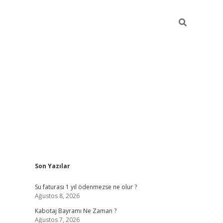
Sidebar
Son Yazılar
vdcasino
Su faturası 1 yıl ödenmezse ne olur ?
Ağustos 8, 2026
Kabotaj Bayramı Ne Zaman ?
Ağustos 7, 2026