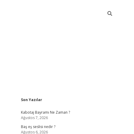
Sidebar
Son Yazılar
vdcasino.online
Kabotaj Bayramı Ne Zaman ?
Ağustos 7, 2026
Baş eş seslisi nedir ?
Ağustos 6, 2026