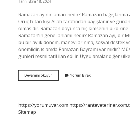
Tarih: Ekim 18, 2024
Ramazan ayının amacı nedir? Ramazan bağışlanma ayıdı
Oruç tutan kişi Allah tarafından bağışlanır ve günahl
olmasıdır. Ramazan boyunca hiç kimsenin birbirine 
Ramazan’ın genel anlamı nedir? Ramazan ayı, bir Mü
bu bir aylık dönem, manevi arınma, sosyal destek ve
önemlidir. İslamda Ramazan Bayramı var mıdır? Mü
günleri resmi tatil ilan edilir. Uygulamalar diğer ül
Ramazan
Devamını okuyun
Yorum Bırak
Bayramı
Amacı
Ne
https://yorumuvar.com
https://ranteveteriner.com.t
Sitemap