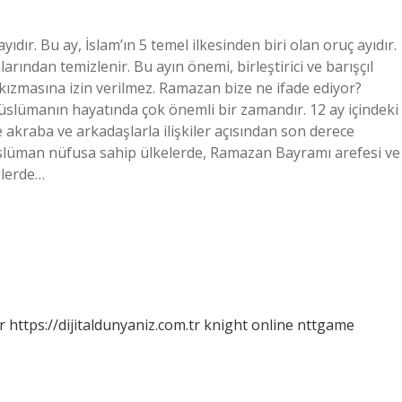
r. Bu ay, İslam’ın 5 temel ilkesinden biri olan oruç ayıdır.
arından temizlenir. Bu ayın önemi, birleştirici ve barışçıl
kızmasına izin verilmez. Ramazan bize ne ifade ediyor?
slümanın hayatında çok önemli bir zamandır. 12 ay içindeki
 akraba ve arkadaşlarla ilişkiler açısından son derece
slüman nüfusa sahip ülkelerde, Ramazan Bayramı arefesi ve
kelerde…
r
https://dijitaldunyaniz.com.tr
knight online
nttgame