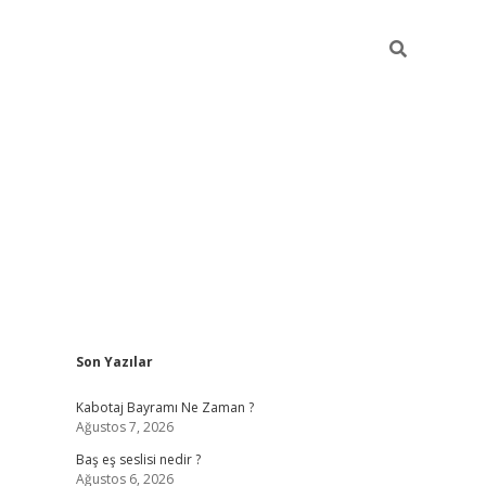
Sidebar
Son Yazılar
vdcasino
Kabotaj Bayramı Ne Zaman ?
Ağustos 7, 2026
Baş eş seslisi nedir ?
Ağustos 6, 2026