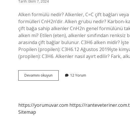
Tarih: Ekim 7, 2024
Alken formülü nedir? Alkenler, C=C çift bağları veya b
formülleri CnH2n’dir. Alken grubu nedir? Karbon-kar
çift bağa sahip alkenler CnH2n genel formülünü takip 
alken mi? Etilen (eten), alkenler sınıfından renksi
arasında çift bağlar bulunur. C3H6 alken midir? İşte 
Propilen (propilen): C3H6.12 Ağustos 2019İşte kimyas
(propilen): C3H6. Alkenler nasıl ayırt edilir? Fark, al
C2H4
Devamını okuyun
12 Yorum
Alken
Midir
https://yorumuvar.com
https://ranteveteriner.com.t
Sitemap