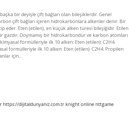
aşka bir deyişle çift bağları olan bileşiklerdir. Genel
bon çift bağları içeren hidrokarbonlara alkenler denir. Bir
eder. Eten (etilen), en küçük alken türevi bileşiğidir. Etilen
z bir gazdır. Doymamış bir hidrokarbondur ve karbon atomları
kimyasal formülleriyle ilk 10 alken: Eten (etilen): C2H4.
al formülleriyle ilk 10 alken: Eten (etilen): C2H4. Propilen
kanlar için…
r
https://dijitaldunyaniz.com.tr
knight online
nttgame