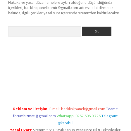
Hukuka ve yasal düzenlemelere aykırı olduğunu düşündüğünüz
içerikleri,
backlinkpanelicomtr@gmail.com
adresine bildirmeniz
halinde, ilgili içerikler yasal süre içerisinde sitemizden kaldırılacaktır.
Arama
e
Reklam ve İletişim:
E-mail:
backlinkpaneli@gmail.com
Teams:
forumhizmeti@gmail.com
Whatsapp: 0262 606 0 726
Telegram:
@karabul
Yasal Uyarı:
Sitemiz, 5651 Sayılı Kanun gereğince Bilgi Teknolojileri