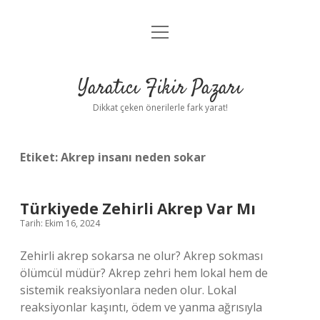
menüyü
Anasayfa
aç
Gizlilik Politikası
Yaratıcı Fikir Pazarı
Yasal Uyarı
Dikkat çeken önerilerle fark yarat!
Hakkımızda
Etiket:
Akrep insanı neden sokar
Türkiyede Zehirli Akrep Var Mı
Tarih: Ekim 16, 2024
Zehirli akrep sokarsa ne olur? Akrep sokması
ölümcül müdür? Akrep zehri hem lokal hem de
sistemik reaksiyonlara neden olur. Lokal
reaksiyonlar kaşıntı, ödem ve yanma ağrısıyla