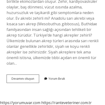
birlikte ekimozlardan oluşur. Zehir, kardiyovasküler
olaylar, baş dönmesi, vücut ısısında azalma,
huzursuzluk ve taşikardi gibi semptomlara neden
olur. Ev akrebi zehirli mi? Anadolu sarı akrebi veya
kısaca sarı akrep (Mesobuthus gibbosus), Buthidae
familyasından insan sağlığı açısından tehlikeli bir
akrep türüdür. Türkiye’de hangi akrepler zehirli?
Ülkemizde bulunan akrep türleri arasında sarı renkli
olanlar genellikle zehirlidir, siyah ve koyu renkli
akrepler ise zehirsizdir. Siyah akreplere tek ama
önemli istisna, ülkemizde tıbbi açıdan en önemli tür
olan…
Türkiyede
Devamını okuyun
Yorum Bırak
Zehirli
Akrep
Var
Mı
https://yorumuvar.com
https://ranteveteriner.com.tr