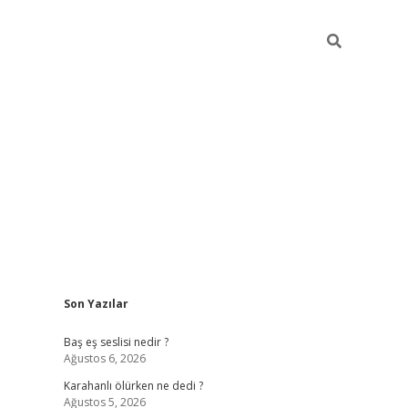
Sidebar
Son Yazılar
vdcasino.online
Baş eş seslisi nedir ?
Ağustos 6, 2026
Karahanlı ölürken ne dedi ?
Ağustos 5, 2026