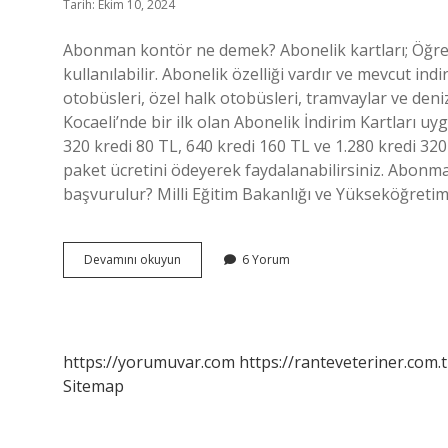
Tarih: Ekim 10, 2024
Abonman kontör ne demek? Abonelik kartları; Öğren
kullanılabilir. Abonelik özelliği vardır ve mevcut ind
otobüsleri, özel halk otobüsleri, tramvaylar ve den
Kocaeli’nde bir ilk olan Abonelik İndirim Kartları 
320 kredi 80 TL, 640 kredi 160 TL ve 1.280 kredi 32
paket ücretini ödeyerek faydalanabilirsiniz. Abonman
başvurulur? Milli Eğitim Bakanlığı ve Yükseköğretim 
Kocaeli
Devamını okuyun
6 Yorum
Abonman
Kontör
Nedir
https://yorumuvar.com
https://ranteveteriner.com.t
Sitemap