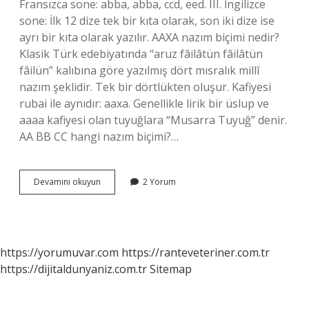
Fransızca sone: abba, abba, ccd, eed. III. İngilizce
sone: İlk 12 dize tek bir kıta olarak, son iki dize ise
ayrı bir kıta olarak yazılır. AAXA nazım biçimi nedir?
Klasik Türk edebiyatında “aruz fâilâtün fâilâtün
fâilün” kalıbına göre yazılmış dört mısralık millî
nazım şeklidir. Tek bir dörtlükten oluşur. Kafiyesi
rubai ile aynıdır: aaxa. Genellikle lirik bir üslup ve
aaaa kafiyesi olan tuyuğlara “Musarra Tuyuğ” denir.
AA BB CC hangi nazım biçimi?…
Aaaa
Devamını okuyun
2 Yorum
Hangi
Nazım
Biçimi
https://yorumuvar.com
https://ranteveteriner.com.tr
https://dijitaldunyaniz.com.tr
Sitemap