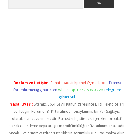
Arama
ne
Reklam ve İletişim:
E-mail:
backlinkpaneli@gmail.com
Teams:
forumhizmeti@gmail.com
Whatsapp: 0262 606 0 726
Telegram:
@karabul
Yasal Uyarı:
Sitemiz, 5651 Sayılı Kanun gereğince Bilgi Teknolojileri
ve İletişim Kurumu (BTK) tarafından onaylanmış bir Yer Sağlayıcı
olarak hizmet vermektedir. Bu nedenle, sitedeki içerikleri proaktif
olarak denetleme veya araştırma yükümlülüğümüz bulunmamaktadır.
Ancak, üyelerimiz yazdıkları içeriklerin sorumluluğunu taşımakta olup,