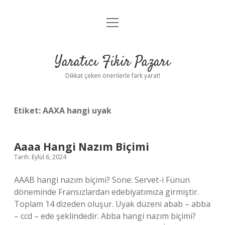
menüyü
Anasayfa
aç
Gizlilik Politikası
Yaratıcı Fikir Pazarı
Yasal Uyarı
Dikkat çeken önerilerle fark yarat!
Hakkımızda
Etiket:
AAXA hangi uyak
Aaaa Hangi Nazım Biçimi
Tarih: Eylül 6, 2024
AAAB hangi nazım biçimi? Sone: Servet-i Fünun
döneminde Fransızlardan edebiyatımıza girmiştir.
Toplam 14 dizeden oluşur. Uyak düzeni abab – abba
– ccd – ede şeklindedir. Abba hangi nazım biçimi?