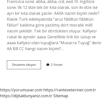
Fransızca sone: abba, abba, ccd, eed. III. İngilizce
sone: İlk 12 dize tek bir kıta olarak, son iki dize ise
ayrı bir kıta olarak yazılır. AAXA nazım biçimi nedir?
Klasik Türk edebiyatında “aruz fâilâtün fâilâtün
fâilün” kalıbına göre yazılmış dört mısralık millî
nazım şeklidir. Tek bir dörtlükten oluşur. Kafiyesi
rubai ile aynıdır: aaxa. Genellikle lirik bir üslup ve
aaaa kafiyesi olan tuyuğlara “Musarra Tuyuğ” denir.
AA BB CC hangi nazım biçimi?…
Aaaa
Devamını okuyun
2 Yorum
Hangi
Nazım
Biçimi
https://yorumuvar.com
https://ranteveteriner.com.tr
https://dijitaldunyaniz.com.tr
Sitemap