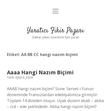
menüyü
Anasayfa
aç
Gizlilik Politikası
Yaratıcı Fikir Pazarı
Yasal Uyarı
Dikkat çeken önerilerle fark yarat!
Hakkımızda
Etiket:
AA BB CC hangi nazım biçimi
Aaaa Hangi Nazım Biçimi
Tarih: Eylül 6, 2024
AAAB hangi nazım biçimi? Sone: Servet-i Fünun
döneminde Fransızlardan edebiyatımıza girmiştir.
Toplam 14 dizeden oluşur. Uyak düzeni abab – abba
– ccd – ede şeklindedir. Abba hangi nazım biçimi?