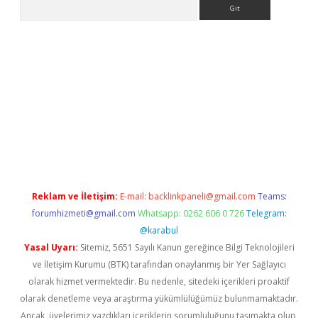
Arama
e
Reklam ve İletişim:
E-mail:
backlinkpaneli@gmail.com
Teams:
forumhizmeti@gmail.com
Whatsapp: 0262 606 0 726
Telegram:
@karabul
Yasal Uyarı:
Sitemiz, 5651 Sayılı Kanun gereğince Bilgi Teknolojileri
ve İletişim Kurumu (BTK) tarafından onaylanmış bir Yer Sağlayıcı
olarak hizmet vermektedir. Bu nedenle, sitedeki içerikleri proaktif
olarak denetleme veya araştırma yükümlülüğümüz bulunmamaktadır.
Ancak, üyelerimiz yazdıkları içeriklerin sorumluluğunu taşımakta olup,