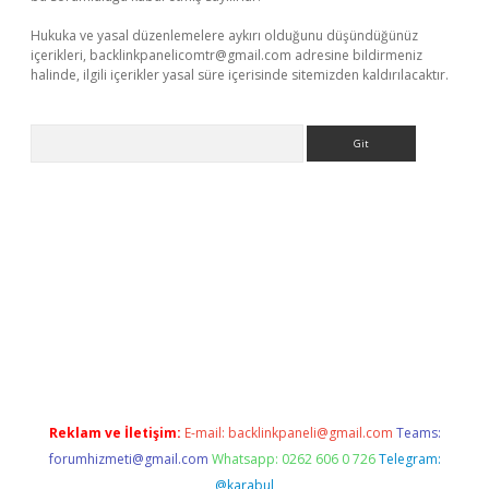
Hukuka ve yasal düzenlemelere aykırı olduğunu düşündüğünüz
içerikleri,
backlinkpanelicomtr@gmail.com
adresine bildirmeniz
halinde, ilgili içerikler yasal süre içerisinde sitemizden kaldırılacaktır.
Arama
ne
Reklam ve İletişim:
E-mail:
backlinkpaneli@gmail.com
Teams:
forumhizmeti@gmail.com
Whatsapp: 0262 606 0 726
Telegram:
@karabul