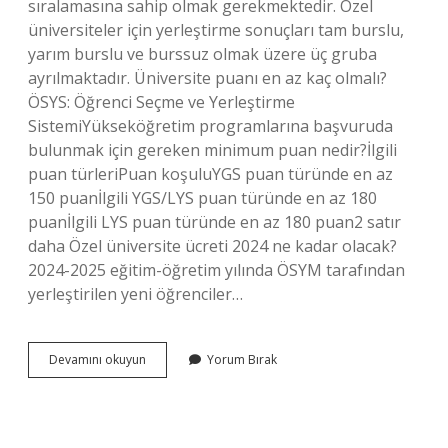
sıralamasına sahip olmak gerekmektedir. Özel
üniversiteler için yerleştirme sonuçları tam burslu,
yarım burslu ve burssuz olmak üzere üç gruba
ayrılmaktadır. Üniversite puanı en az kaç olmalı?
ÖSYS: Öğrenci Seçme ve Yerleştirme
SistemiYükseköğretim programlarına başvuruda
bulunmak için gereken minimum puan nedir?İlgili
puan türleriPuan koşuluYGS puan türünde en az
150 puanİlgili YGS/LYS puan türünde en az 180
puanİlgili LYS puan türünde en az 180 puan2 satır
daha Özel üniversite ücreti 2024 ne kadar olacak?
2024-2025 eğitim-öğretim yılında ÖSYM tarafından
yerleştirilen yeni öğrenciler…
Ücretli
Devamını okuyun
Yorum Bırak
Üniversite
Için
Kaç
Puan