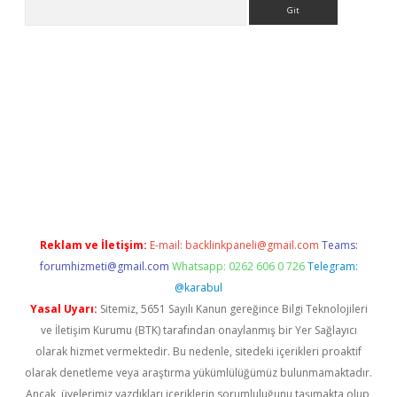
Arama
e
Reklam ve İletişim:
E-mail:
backlinkpaneli@gmail.com
Teams:
forumhizmeti@gmail.com
Whatsapp: 0262 606 0 726
Telegram:
@karabul
Yasal Uyarı:
Sitemiz, 5651 Sayılı Kanun gereğince Bilgi Teknolojileri
ve İletişim Kurumu (BTK) tarafından onaylanmış bir Yer Sağlayıcı
olarak hizmet vermektedir. Bu nedenle, sitedeki içerikleri proaktif
olarak denetleme veya araştırma yükümlülüğümüz bulunmamaktadır.
Ancak, üyelerimiz yazdıkları içeriklerin sorumluluğunu taşımakta olup,