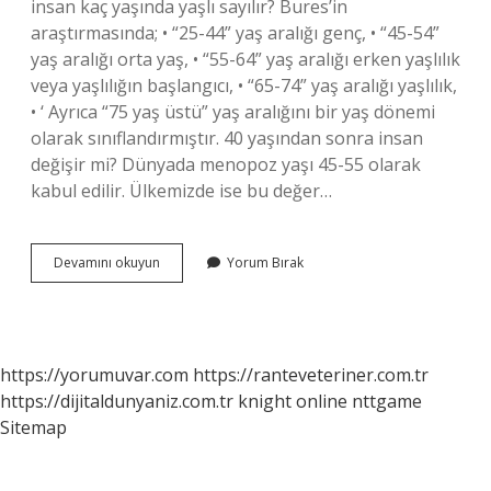
insan kaç yaşında yaşlı sayılır? Bures’in
araştırmasında; • “25-44” yaş aralığı genç, • “45-54”
yaş aralığı orta yaş, • “55-64” yaş aralığı erken yaşlılık
veya yaşlılığın başlangıcı, • “65-74” yaş aralığı yaşlılık,
• ‘ Ayrıca “75 yaş üstü” yaş aralığını bir yaş dönemi
olarak sınıflandırmıştır. 40 yaşından sonra insan
değişir mi? Dünyada menopoz yaşı 45-55 olarak
kabul edilir. Ülkemizde ise bu değer…
39
Devamını okuyun
Yorum Bırak
Yaş
Yaşlı
Mı
https://yorumuvar.com
https://ranteveteriner.com.tr
https://dijitaldunyaniz.com.tr
knight online
nttgame
Sitemap