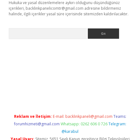
Hukuka ve yasal düzenlemelere aykırı olduğunu düşündüğünüz
içerikleri,
backlinkpanelicomtr@gmail.com
adresine bildirmeniz
halinde, ilgili içerikler yasal süre içerisinde sitemizden kaldırılacaktır.
Arama
ne
Reklam ve İletişim:
E-mail:
backlinkpaneli@gmail.com
Teams:
forumhizmeti@gmail.com
Whatsapp: 0262 606 0 726
Telegram:
@karabul
Yasal Uyarı:
Sitemiz, 5651 Sayılı Kanun gereğince Bilgi Teknolojileri