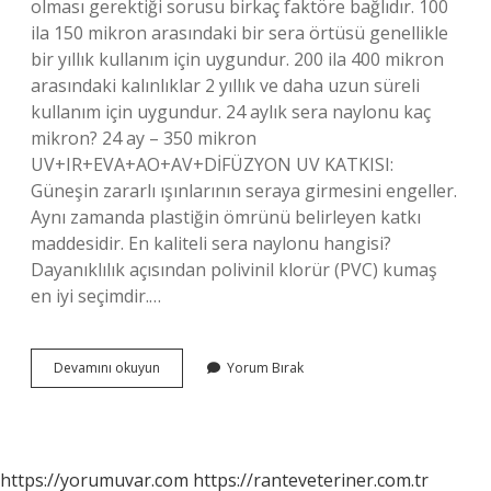
olması gerektiği sorusu birkaç faktöre bağlıdır. 100
ila 150 mikron arasındaki bir sera örtüsü genellikle
bir yıllık kullanım için uygundur. 200 ila 400 mikron
arasındaki kalınlıklar 2 yıllık ve daha uzun süreli
kullanım için uygundur. 24 aylık sera naylonu kaç
mikron? 24 ay – 350 mikron
UV+IR+EVA+AO+AV+DİFÜZYON UV KATKISI:
Güneşin zararlı ışınlarının seraya girmesini engeller.
Aynı zamanda plastiğin ömrünü belirleyen katkı
maddesidir. En kaliteli sera naylonu hangisi?
Dayanıklılık açısından polivinil klorür (PVC) kumaş
en iyi seçimdir.…
350
Devamını okuyun
Yorum Bırak
Mikron
Sera
Naylonu
Kaç
Kg
https://yorumuvar.com
https://ranteveteriner.com.tr
Gelir