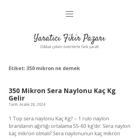
menüyü
Anasayfa
aç
Gizlilik Politikası
Yaratıcı Fikir Pazarı
Yasal Uyarı
Dikkat çeken önerilerle fark yarat!
Hakkımızda
Etiket:
350 mikron ne demek
350 Mikron Sera Naylonu Kaç Kg
Gelir
Tarih: Aralık 28, 2024
1 Top sera naylonu Kaç Kg? – 1 rulo naylon
brandanın ağırlığı ortalama 55-60 kg’dır. Sera naylon
kaç mikron olmalı? Sera naylonunun kaç mikron