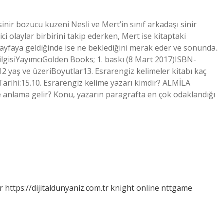
sinir bozucu kuzeni Nesli ve Mert’in sınıf arkadaşı sinir
ci olaylar birbirini takip ederken, Mert ise kitaptaki
 sayfaya geldiğinde ise ne beklediğini merak eder ve sonunda
lgisiYayımcı‎Golden Books; 1. baskı (8 Mart 2017)ISBN-
yaş ve üzeriBoyutlar‎13. Esrarengiz kelimeler kitabı kaç
Tarihi:15.10. Esrarengiz kelime yazarı kimdir? ALMİLA
nlama gelir? Konu, yazarın paragrafta en çok odaklandığı
r
https://dijitaldunyaniz.com.tr
knight online
nttgame