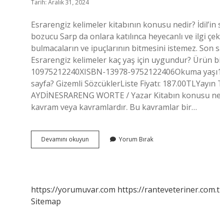
Tarih: Aralık 31, 2024
Esrarengiz kelimeler kitabının konusu nedir? İdil’in 
bozucu Sarp da onlara katılınca heyecanlı ve ilgi çeki
bulmacaların ve ipuçlarının bitmesini istemez. Son
Esrarengiz kelimeler kaç yaş için uygundur? Ürün bi
10‎975212240XISBN-13‎978-9752122406Okuma yaşı‎12 
sayfa? Gizemli SözcüklerListe Fiyatı: 187.00TLYayın 
AYDİNESRARENG WORTE / Yazar Kitabın konusu ne a
kavram veya kavramlardır. Bu kavramlar bir…
Esrarengiz
Devamını okuyun
Yorum Bırak
Kelimeler
Ne
Anlatıyor
https://yorumuvar.com
https://ranteveteriner.com.t
Sitemap