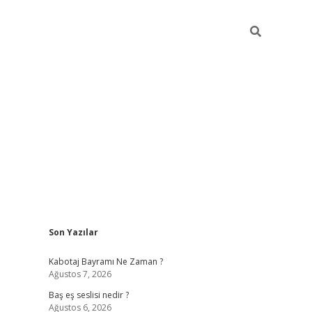
Sidebar
Son Yazılar
vdcasino.onlin
Kabotaj Bayramı Ne Zaman ?
Ağustos 7, 2026
Baş eş seslisi nedir ?
Ağustos 6, 2026