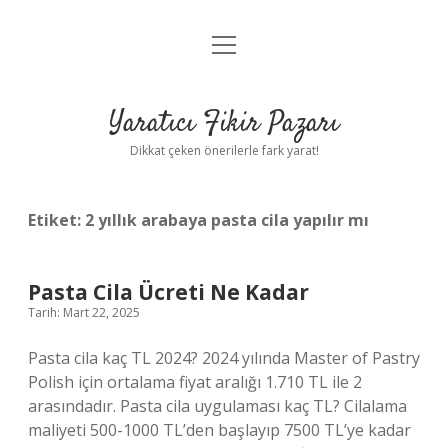
menüyü
Anasayfa
aç
Gizlilik Politikası
Yaratıcı Fikir Pazarı
Yasal Uyarı
Dikkat çeken önerilerle fark yarat!
Hakkımızda
Etiket:
2 yıllık arabaya pasta cila yapılır mı
Pasta Cila Ücreti Ne Kadar
Tarih: Mart 22, 2025
Pasta cila kaç TL 2024? 2024 yılında Master of Pastry
Polish için ortalama fiyat aralığı 1.710 TL ile 2
arasındadır. Pasta cila uygulaması kaç TL? Cilalama
maliyeti 500-1000 TL’den başlayıp 7500 TL’ye kadar