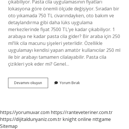
çıkabiliyor. Pasta cila uygulamasının fiyatları
lokasyona göre önemli ölçüde değişiyor. Sıradan bir
oto yıkamada 750 TL civarındayken, oto bakım ve
detaylandırma gibi daha lüks uygulama
merkezlerinde fiyat 7500 TL’ye kadar çıkabiliyor. 1
arabaya ne kadar pasta cila gider? Bir araba için 250
ml’lik cila macunu şişeleri yeterlidir. Özellikle
uygulamayı kendisi yapan amatör kullanıcılar 250 ml
ile bir arabayı tamamen cilalayabilir. Pasta cila
çizikleri yok eder mi? Genel…
Pasta
Devamını okuyun
Yorum Bırak
Cila
Ücreti
Ne
Kadar
https://yorumuvar.com
https://ranteveteriner.com.tr
https://dijitaldunyaniz.com.tr
knight online
nttgame
Sitemap