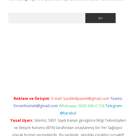
Arama
e
Reklam ve İletişim:
E-mail:
backlinkpaneli@gmail.com
Teams:
forumhizmeti@gmail.com
Whatsapp: 0262 606 0 726
Telegram:
@karabul
Yasal Uyarı:
Sitemiz, 5651 Sayılı Kanun gereğince Bilgi Teknolojileri
ve İletişim Kurumu (BTK) tarafından onaylanmış bir Yer Sağlayıcı
olarak hizmet vermektedir. Bu nedenle, sitedeki içerikleri proaktif