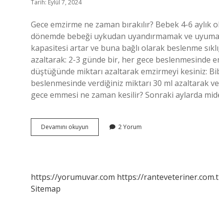
Tarih: Eylül 7, 2024
Gece emzirme ne zaman bırakılır? Bebek 4-6 aylık o
dönemde bebeği uykudan uyandırmamak ve uyumadı
kapasitesi artar ve buna bağlı olarak beslenme sıklı
azaltarak: 2-3 günde bir, her gece beslenmesinde em
düştüğünde miktarı azaltarak emzirmeyi kesiniz: Bib
beslenmesinde verdiğiniz miktarı 30 ml azaltarak v
gece emmesi ne zaman kesilir? Sonraki aylarda mide
Gece
Devamını okuyun
2 Yorum
Emzirmesi
Ne
Zaman
Biter
https://yorumuvar.com
https://ranteveteriner.com.t
Sitemap