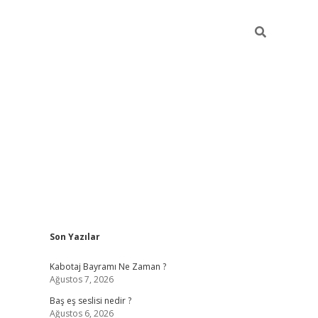
Sidebar
Son Yazılar
vdcasino.online
Kabotaj Bayramı Ne Zaman ?
Ağustos 7, 2026
Baş eş seslisi nedir ?
Ağustos 6, 2026