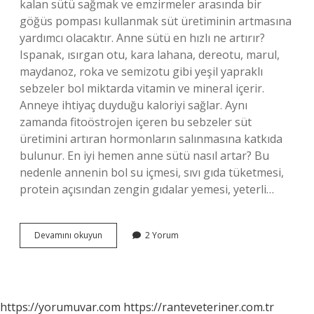
kalan sütü sağmak ve emzirmeler arasında bir
göğüs pompası kullanmak süt üretiminin artmasına
yardımcı olacaktır. Anne sütü en hızlı ne artırır?
Ispanak, ısırgan otu, kara lahana, dereotu, marul,
maydanoz, roka ve semizotu gibi yeşil yapraklı
sebzeler bol miktarda vitamin ve mineral içerir.
Anneye ihtiyaç duyduğu kaloriyi sağlar. Aynı
zamanda fitoöstrojen içeren bu sebzeler süt
üretimini artıran hormonların salınmasına katkıda
bulunur. En iyi hemen anne sütü nasıl artar? Bu
nedenle annenin bol su içmesi, sıvı gıda tüketmesi,
protein açısından zengin gıdalar yemesi, yeterli…
Bebeği
Devamını okuyun
2 Yorum
Emmeyen
Annenin
Sütü
Nasıl
Artar
https://yorumuvar.com
https://ranteveteriner.com.tr