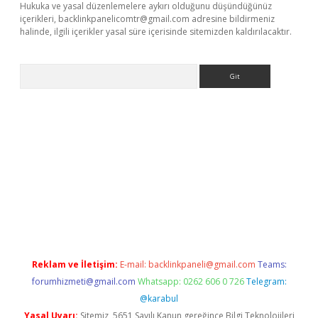
Hukuka ve yasal düzenlemelere aykırı olduğunu düşündüğünüz
içerikleri,
backlinkpanelicomtr@gmail.com
adresine bildirmeniz
halinde, ilgili içerikler yasal süre içerisinde sitemizden kaldırılacaktır.
Arama
e
Reklam ve İletişim:
E-mail:
backlinkpaneli@gmail.com
Teams:
forumhizmeti@gmail.com
Whatsapp: 0262 606 0 726
Telegram:
@karabul
Yasal Uyarı:
Sitemiz, 5651 Sayılı Kanun gereğince Bilgi Teknolojileri