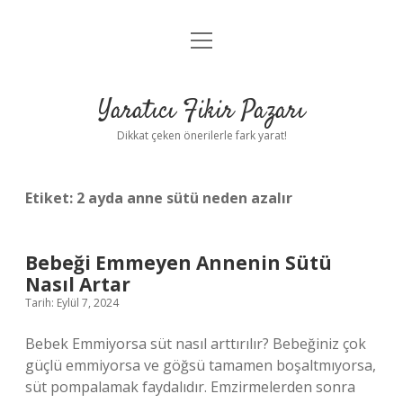
menüyü
Anasayfa
aç
Gizlilik Politikası
Yaratıcı Fikir Pazarı
Yasal Uyarı
Dikkat çeken önerilerle fark yarat!
Hakkımızda
Etiket:
2 ayda anne sütü neden azalır
Bebeği Emmeyen Annenin Sütü
Nasıl Artar
Tarih: Eylül 7, 2024
Bebek Emmiyorsa süt nasıl arttırılır? Bebeğiniz çok
güçlü emmiyorsa ve göğsü tamamen boşaltmıyorsa,
süt pompalamak faydalıdır. Emzirmelerden sonra