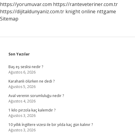
Ne
https://yorumuvar.com
https://ranteveteriner.com.tr
Kadardır
https://dijitaldunyaniz.com.tr
knight online
nttgame
Sitemap
Sidebar
Son Yazılar
Baş eş seslisi nedir ?
Ağustos 6, 2026
Karahanlı ölürken ne dedi ?
Ağustos 5, 2026
Aval verenin sorumluluğu nedir ?
Ağustos 4, 2026
1 kilo pirzola kaç kalemdir ?
Ağustos 3, 2026
10 yıllık İngiltere vizesi ile bir yılda kaç gün kalınır ?
Ağustos 3, 2026