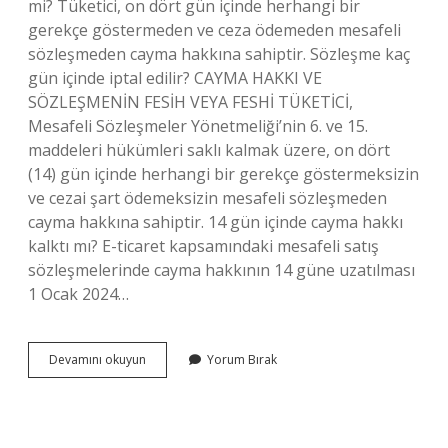
mi? Tüketici, on dört gün içinde herhangi bir
gerekçe göstermeden ve ceza ödemeden mesafeli
sözleşmeden cayma hakkına sahiptir. Sözleşme kaç
gün içinde iptal edilir? CAYMA HAKKI VE
SÖZLEŞMENİN FESİH VEYA FESHİ TÜKETİCİ,
Mesafeli Sözleşmeler Yönetmeliği’nin 6. ve 15.
maddeleri hükümleri saklı kalmak üzere, on dört
(14) gün içinde herhangi bir gerekçe göstermeksizin
ve cezai şart ödemeksizin mesafeli sözleşmeden
cayma hakkına sahiptir. 14 gün içinde cayma hakkı
kalktı mı? E-ticaret kapsamındaki mesafeli satış
sözleşmelerinde cayma hakkının 14 güne uzatılması
1 Ocak 2024…
Mesafeli
Devamını okuyun
Yorum Bırak
Satışlarda
Cayma
Hakkı
Süresi