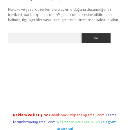
Hukuka ve yasal düzenlemelere aykırı olduğunu düşündüğünüz
içerikleri,
backlinkpanelicomtr@gmail.com
adresine bildirmeniz
halinde, ilgili içerikler yasal süre içerisinde sitemizden kaldırılacaktır.
Arama
vdcasino.online
Reklam ve İletişim:
E-mail:
backlinkpaneli@gmail.com
Teams:
forumhizmeti@gmail.com
Whatsapp: 0262 606 0 726
Telegram:
@karabul