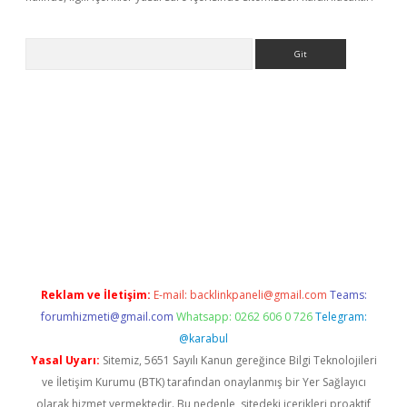
Arama
e
Reklam ve İletişim:
E-mail:
backlinkpaneli@gmail.com
Teams:
forumhizmeti@gmail.com
Whatsapp: 0262 606 0 726
Telegram:
@karabul
Yasal Uyarı:
Sitemiz, 5651 Sayılı Kanun gereğince Bilgi Teknolojileri
ve İletişim Kurumu (BTK) tarafından onaylanmış bir Yer Sağlayıcı
olarak hizmet vermektedir. Bu nedenle, sitedeki içerikleri proaktif