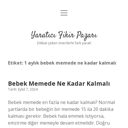
menüyü
Anasayfa
aç
Gizlilik Politikası
Yaratıcı Fikir Pazarı
Yasal Uyarı
Dikkat çeken önerilerle fark yarat!
Hakkımızda
Etiket:
1 aylık bebek memede ne kadar kalmalı
Bebek Memede Ne Kadar Kalmalı
Tarih: Eylül 7, 2024
Bebek memede en fazla ne kadar kalmalı? Normal
şartlarda bir bebeğin bir memede 15 ila 20 dakika
kalması gerekir. Bebek hala emmek istiyorsa,
emzirme diğer memeyle devam etmelidir. Doğru