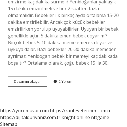
emzirme kaç dakika sürmeli? Yenidoğanlar yaklaşık
15 dakika emzirilmeli ve her 2 saatten fazla
olmamalıdır. Bebekler ilk birkaç ayda ortalama 15-20
dakika emzirilebilir. Ancak çok küçük bebekler
emzirilirken yorulup uyuyabilirler. Uyuyan bir bebek
genellikle açtır. 5 dakika emen bebek doyar mı?
Birçok bebek 5-10 dakika meme emerek doyar ve
uykuya dalar. Bazı bebekler 20-30 dakika memeden
ayrılmaz. Yenidoğan bebek bir memeyi kaç dakikada
boşaltır? Ortalama olarak, çoğu bebek 15 ila 30…
Bebek
Devamını okuyun
2 Yorum
Memede
Ne
Kadar
Kalmalı
https://yorumuvar.com
https://ranteveteriner.com.tr
https://dijitaldunyaniz.com.tr
knight online
nttgame
Sitemap